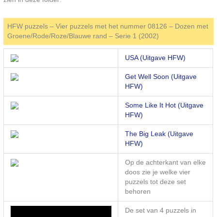
HFW puzzels – Vier puzzels met het nummer 08126 – Dozen met
Groene/Rode/Roze/Blauwe rand – Serie 1 (2002)
USA (Uitgave HFW)
Get Well Soon (Uitgave
HFW)
Some Like It Hot (Uitgave
HFW)
The Big Leak (Uitgave
HFW)
Op de achterkant van elke
doos zie je welke vier
puzzels tot deze set
behoren
De set van 4 puzzels in