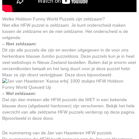
Welke Holdson Funny World Puzzels zijn zeldzaam?
Niet elke HFW puzzel is zeldzaam. Je kunt onderscheid maken
tussen de zeldzame en de niet-zeldzame. Het onderscheid is de
volgende:
– Niet zeldzaam:
Dit zijn alle puzzels die zijn en worden uitgegeven in de voor ons
herkenbare blauwe Jumbo puzzeldoos. Deze puzzels kun je in heel
veel webshops in Nieuw Zeeland bestellen. Buiten dat je enorm veel
verzendkosten betaalt en het lang duurt voor je deze puzzel hebt.
Maar ze zijn direct verkrijgbaar. Deze doos bijvoorbeeld:
– Wel zeldzaam:
Dat zijn dan meteen alle HFW puzzels die NIET in een bekende
blauwe doos (afgebeeld hierboven) zijn verschenen. Bekijk het hele
overzicht van alle zeldzame HFW puzzels verderop op deze pagina.
Bijvoorbeeld in deze doos:
De nummering van de Jan van Haasteren HFW puzzels