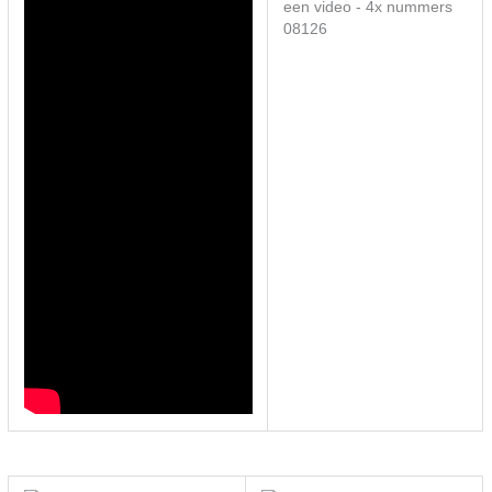
een video - 4x nummers
08126