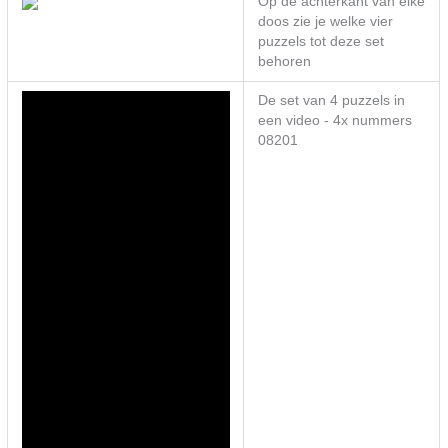
Op de achterkant van elke
doos zie je welke vier
puzzels tot deze set
behoren
De set van 4 puzzels in
een video - 4x nummers
08201