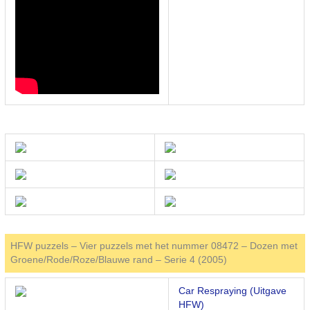
HFW puzzels – Vier puzzels met het nummer 08472 – Dozen met
Groene/Rode/Roze/Blauwe rand – Serie 4 (2005)
Car Respraying (Uitgave
HFW)