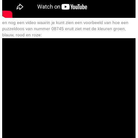
en nog een video waarin je kunt zien een voorbeeld van hoe een
puzzeldoos van nummer 08745 eruit ziet met de kleuren groen,
blauw, rood en roze: