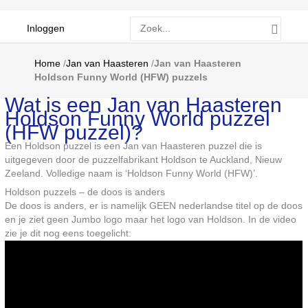
Zoeken
Inloggen
naar:
Home
/
Jan van Haasteren
/
Jan van Haasteren
Holdson Funny World (HFW) puzzels
Wat is een Jan van Haasteren
Holdson Funny World puzzel
(HFW puzzel)?
Een Holdson puzzel is een Jan van Haasteren puzzel die is
uitgegeven door de puzzelfabrikant Holdson te Auckland, Nieuw
Zeeland. Volledige naam is ‘Holdson Funny World (HFW)’.
Holdson puzzels – de doos is anders
De doos is anders, er is namelijk GEEN nederlandse titel op de doos
en je ziet geen Jumbo logo maar het logo van Holdson. In de video
zie je dit nog eens toegelicht: