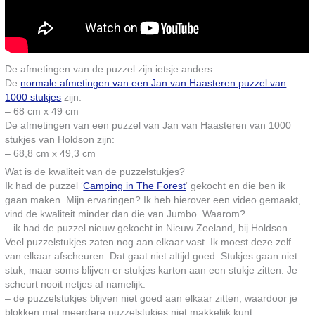
De afmetingen van de puzzel zijn ietsje anders
De
normale afmetingen van een Jan van Haasteren puzzel van
1000 stukjes
zijn:
– 68 cm x 49 cm
De afmetingen van een puzzel van Jan van Haasteren van 1000
stukjes van Holdson zijn:
– 68,8 cm x 49,3 cm
Wat is de kwaliteit van de puzzelstukjes?
Ik had de puzzel ‘
Camping in The Forest
‘ gekocht en die ben ik
gaan maken. Mijn ervaringen? Ik heb hierover een video gemaakt,
vind de kwaliteit minder dan die van Jumbo. Waarom?
– ik had de puzzel nieuw gekocht in Nieuw Zeeland, bij Holdson.
Veel puzzelstukjes zaten nog aan elkaar vast. Ik moest deze zelf
van elkaar afscheuren. Dat gaat niet altijd goed. Stukjes gaan niet
stuk, maar soms blijven er stukjes karton aan een stukje zitten. Je
scheurt nooit netjes af namelijk.
– de puzzelstukjes blijven niet goed aan elkaar zitten, waardoor je
blokken met meerdere puzzelstukjes niet makkelijk kunt