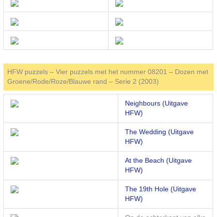
HFW puzzels – Vier puzzels met het nummer 08201 – Dozen met
Groene/Rode/Roze/Blauwe rand – Serie 2 (2003)
Neighbours (Uitgave
HFW)
The Wedding (Uitgave
HFW)
At the Beach (Uitgave
HFW)
The 19th Hole (Uitgave
HFW)