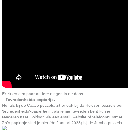
Er zitten een paar andere dingen in de doos
– Tevredenheids-papiertje:
Net als bij de Ceaco puzzels, zit er ook bij de Holdson puzzels een
‘tevredenheids’-papiertje in, als je niet tevreden bent kun je
reageren naar Holdson via een email, website of telefoonnummer.
Zo’n papiertje vind je niet (dd Januari 2023) bij de Jumbo puzzels: