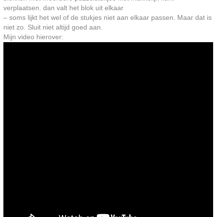
verplaatsen. dan valt het blok uit elkaar
– soms lijkt het wel of de stukjes niet aan elkaar passen. Maar dat is
niet zo. Sluit niet altijd goed aan.
Mijn video hierover: