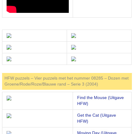
HFW puzzels – Vier puzzels met het nummer 08285 – Dozen met
Groene/Rode/Roze/Blauwe rand – Serie 3 (2004)
Find the Mouse (Uitgave
HFW)
Get the Cat (Uitgave
HFW)
Moving Day (Uitgave