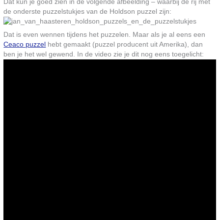
Dat kun je goed zien in de volgende afbeelding – waarbij de rij met
de onderste puzzelstukjes van de Holdson puzzel zijn:
Dat is even wennen tijdens het puzzelen. Maar als je al eens een
Ceaco puzzel
hebt gemaakt (puzzel producent uit Amerika), dan
ben je het wel gewend. In de video zie je dit nog eens toegelicht: