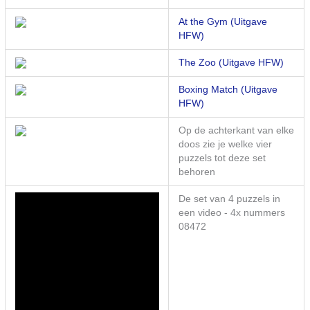
At the Gym (Uitgave
HFW)
The Zoo (Uitgave HFW)
Boxing Match (Uitgave
HFW)
Op de achterkant van elke
doos zie je welke vier
puzzels tot deze set
behoren
De set van 4 puzzels in
een video - 4x nummers
08472