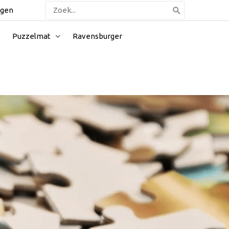
Zoeken
ggen
naar:
Puzzelmat
Ravensburger