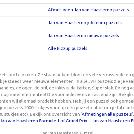
Afmetingen Jan van Haasteren puzzels
Jan van Haasteren jubileum puzzels
Jan van Haasteren nieuwe puzzels
Alle Elzzup puzzels
zels om te maken. Ze staan bekend door de vele verrassende en g
ek je steeds weer nieuwe elementen. In alle JvH puzzels zie je va
handjes, de ogen, de bril, de inktvis, de katten, Super slak. En nog
nog meer elementen! Die voor iedereen verrassend zijn. Bekijk o
nten wij allemaal ontdekt hebben. Heb jij een puzzel ook gemaa
ngen puzzels 1000 stukjes voor op een puzzelmat of om je foto in t
00 stukjes etc). Bekijk ons overzicht van
‘Afmetingen alle puzzels’
Jan van Haasteren Formule 1 of Grand Prix
–
Jan van Haasteren Eu
Jan van Haasteren Puzzel