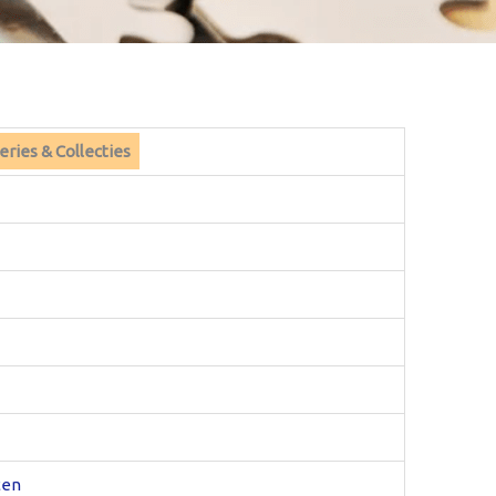
ries & Collecties
ten