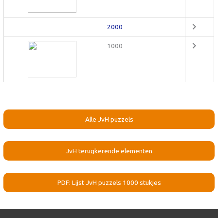
2000
1000
Alle JvH puzzels
JvH terugkerende elementen
PDF: Lijst JvH puzzels 1000 stukjes