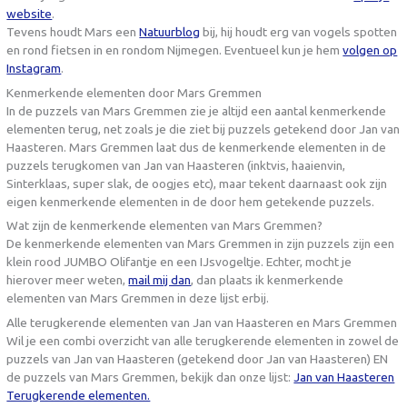
website
.
Tevens houdt Mars een
Natuurblog
bij, hij houdt erg van vogels spotten
en rond fietsen in en rondom Nijmegen. Eventueel kun je hem
volgen op
Instagram
.
Kenmerkende elementen door Mars Gremmen
In de puzzels van Mars Gremmen zie je altijd een aantal kenmerkende
elementen terug, net zoals je die ziet bij puzzels getekend door Jan van
Haasteren. Mars Gremmen laat dus de kenmerkende elementen in de
puzzels terugkomen van Jan van Haasteren (inktvis, haaienvin,
Sinterklaas, super slak, de oogjes etc), maar tekent daarnaast ook zijn
eigen kenmerkende elementen in de door hem getekende puzzels.
Wat zijn de kenmerkende elementen van Mars Gremmen?
De kenmerkende elementen van Mars Gremmen in zijn puzzels zijn een
klein rood JUMBO Olifantje en een IJsvogeltje. Echter, mocht je
hierover meer weten,
mail mij dan
, dan plaats ik kenmerkende
elementen van Mars Gremmen in deze lijst erbij.
Alle terugkerende elementen van Jan van Haasteren en Mars Gremmen
Wil je een combi overzicht van alle terugkerende elementen in zowel de
puzzels van Jan van Haasteren (getekend door Jan van Haasteren) EN
de puzzels van Mars Gremmen, bekijk dan onze lijst:
Jan van Haasteren
Terugkerende elementen.