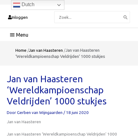
Dutch
Zoeken
Inloggen
naar:
Hoofdmenu
Home
/
Jan van Haasteren
/
Jan van Haasteren
‘Wereldkampioenschap Veldrijden’ 1000 stukjes
Jan van Haasteren
‘Wereldkampioenschap
Veldrijden’ 1000 stukjes
Door
Gerben van Wijngaarden
/
18 juni 2020
Jan van Haasteren
Jan van Haasteren ‘Wereldkampioenschap Veldrijden’ 1000