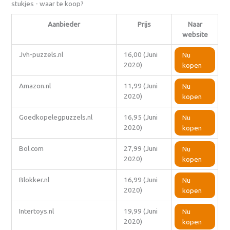
stukjes - waar te koop?
Aanbieder
Prijs
Naar
website
Jvh-puzzels.nl
16,00 (Juni
Nu
2020)
kopen
Amazon.nl
11,99 (Juni
Nu
2020)
kopen
Goedkopelegpuzzels.nl
16,95 (Juni
Nu
2020)
kopen
Bol.com
27,99 (Juni
Nu
2020)
kopen
Blokker.nl
16,99 (Juni
Nu
2020)
kopen
Intertoys.nl
19,99 (Juni
Nu
2020)
kopen