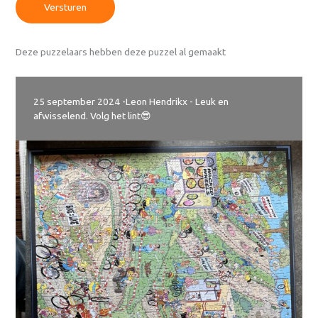
Versturen
Deze puzzelaars hebben deze puzzel al gemaakt
25 september 2024
-
Leon Hendrikx - Leuk en
afwisselend. Volg het lint😎