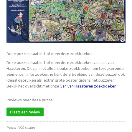
Deze puzzel staat in 1 of meerdere zoekboeken
Deze puzzel staat in 1 of meerdere zoekboeken van Jan van
Haasteren. Dit zijn niet alleen leuke zoekboeken om terugkerende
elementen in te zoeken, je kunt de afbeelding van deze puzzel ook
ideaal gebruiken als ‘extra’ grote poster tijdens het puzzelen!
Bekijk het overzicht met onze ‘
Jan van Haasteren zoekboeken
‘
Reviews over deze puzzel
Plaats een review
Puzzel 1000 stukjes