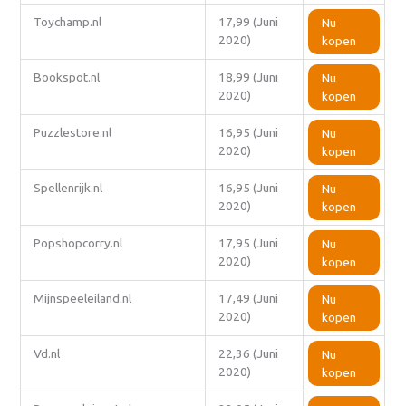
Toychamp.nl
17,99 (Juni
Nu
2020)
kopen
Bookspot.nl
18,99 (Juni
Nu
2020)
kopen
Puzzlestore.nl
16,95 (Juni
Nu
2020)
kopen
Spellenrijk.nl
16,95 (Juni
Nu
2020)
kopen
Popshopcorry.nl
17,95 (Juni
Nu
2020)
kopen
Mijnspeeleiland.nl
17,49 (Juni
Nu
2020)
kopen
Vd.nl
22,36 (Juni
Nu
2020)
kopen