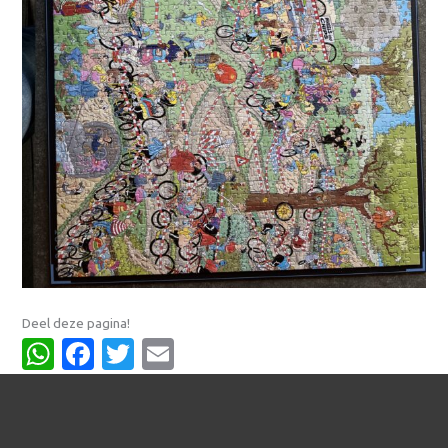
Deel deze pagina!
WhatsApp
Facebook
Twitter
Email