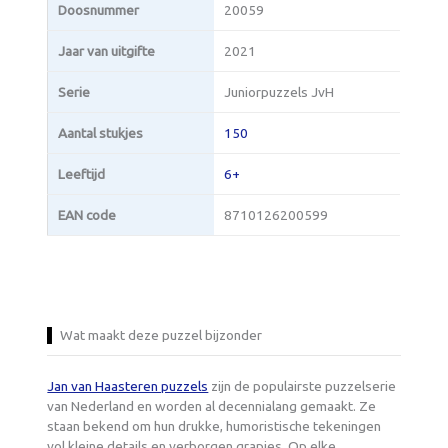
Doosnummer
20059
Jaar van uitgifte
2021
Serie
Juniorpuzzels JvH
Aantal stukjes
150
Leeftijd
6+
EAN code
8710126200599
Wat maakt deze puzzel bijzonder
Jan van Haasteren puzzels
zijn de populairste puzzelserie
van Nederland en worden al decennialang gemaakt. Ze
staan bekend om hun drukke, humoristische tekeningen
vol kleine details en verborgen grapjes. Op elke