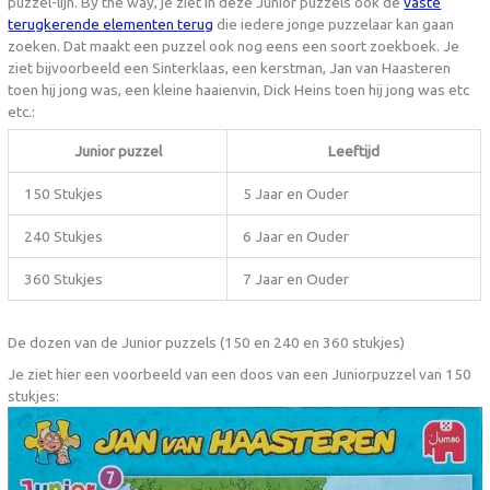
puzzel-lijn. By the way, je ziet in deze Junior puzzels ook de
vaste
terugkerende elementen terug
die iedere jonge puzzelaar kan gaan
zoeken. Dat maakt een puzzel ook nog eens een soort zoekboek. Je
ziet bijvoorbeeld een Sinterklaas, een kerstman, Jan van Haasteren
toen hij jong was, een kleine haaienvin, Dick Heins toen hij jong was etc
etc.:
Junior puzzel
Leeftijd
150 Stukjes
5 Jaar en Ouder
240 Stukjes
6 Jaar en Ouder
360 Stukjes
7 Jaar en Ouder
De dozen van de Junior puzzels (150 en 240 en 360 stukjes)
Je ziet hier een voorbeeld van een doos van een Juniorpuzzel van 150
stukjes: