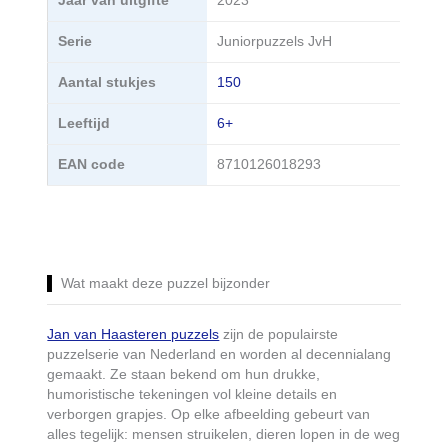
Jaar van uitgifte
2023
Serie
Juniorpuzzels JvH
Aantal stukjes
150
Leeftijd
6+
EAN code
8710126018293
Wat maakt deze puzzel bijzonder
Jan van Haasteren puzzels
zijn de populairste
puzzelserie van Nederland en worden al decennialang
gemaakt. Ze staan bekend om hun drukke,
humoristische tekeningen vol kleine details en
verborgen grapjes. Op elke afbeelding gebeurt van
alles tegelijk: mensen struikelen, dieren lopen in de weg