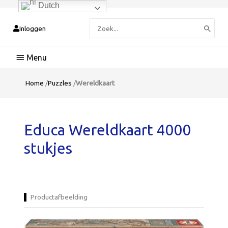
Dutch
Zoeken
Inloggen
naar:
Hoofdmenu
Home
/
Puzzles
/
Wereldkaart
Educa Wereldkaart 4000
stukjes
Productafbeelding