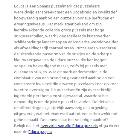
Educa is een Spaans puzzelmerk dat puzzelaars
wereldwijd aanspreekt met een uitgebreid en kwalitatief
hoogwaardig aanbod aan puzzels voor alle leeftijden en
ervaringsniveaus. Het merk staat bekend om zijn
indrukwekkende collectie grote puzzels met hoge
stukjesaantallen, waarbij gedetailleerde kunstwerken,
schilderachtige landschappen en iconische wereldbeelden
als afbeeldingsstijl centraal staan. Puzzelaars waarderen
de uitstekende pasvorm van de stukjes en de scherpe
kleurweergave van de Educa puzzel, die het leggen
soepel en bevredigend maakt, zelfs bij puzzels met
duizenden stukjes. Wat dit merk onderscheidt, is de
combinatie van een breed en gevarieerd aanbod en een
consistente kwaliteit die ervaren puzzelaars keer op keer
weet te overtuigen. De puzzelseriën zijn overzichtelijk
ingedeeld per thema en stukjesaantal, waardoor het
eenvoudig is om de juiste puzzel te vinden. De details in
de afbeeldingen zijn rijkelijk aanwezig en zorgvuldig
uitgewerkt, wat het eindresultaat tot een indrukwekkend
geheel maakt. Benieuwd naar het volledige aanbod?
Bekijk dan het
overzicht van alle Educa puzzels
of ga direct
naar de
Educa pagina
.