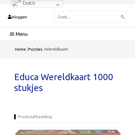
Dutch
Zoeken
Inloggen
naar:
Hoofdmenu
Home
/
Puzzles
/
Wereldkaart
Educa Wereldkaart 1000
stukjes
Productafbeelding