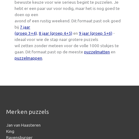
bewuste keuze voor wie serieus begint te puzzelen. Je
hebt er een paar uur voor nodig, maar het is nog goed te
doen op een
avond of een rustig weekend. Dit formaat past ook goed
bij
7 jaar
(groep 3+4)
,
8 jaar (groep 4+5)
en
9 jaar (groep 5+6)
-
ideaal voor wie de stap naar grotere puzzels
wil zetten zonder meteen voor de volle 1000 stukjes te
gaan. Dit formaat past op de meeste
puzzelmatten
en
puzzelmappen
.
Merken puzzels
Jan van Haasteren
King
Ravensburger