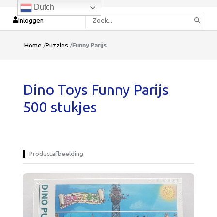
Dutch
Zoeken
Inloggen
naar:
Home
/
Puzzles
/
Funny Parijs
Dino Toys Funny Parijs
500 stukjes
Productafbeelding