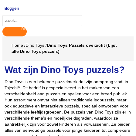
Hoofdmenu
Ga
Inloggen
naar
de
Zoeken
inhoud
naar:
Home
/
Dino Toys
/
Dino Toys Puzzels overzicht (Lijst
alle Dino Toys puzzels)
Wat zijn Dino Toys puzzels?
Dino Toys is een bekende puzzelmerk dat zijn oorsprong vindt in
Tsjechië. Dit bedrijf is gespecialiseerd in het maken van een
verscheidenheid aan puzzels en spellen voor een breed publiek.
Hun assortiment omvat niet alleen traditionele legpuzzels, maar
ook educatieve en interactieve puzzels, speciaal ontworpen voor
verschillende leeftijdsgroepen. De puzzels van Dino Toys zijn er in
verschillende thema’s en moeilijkheidsgraden, waardoor ze
aantrekkelijk zijn voor zowel kinderen als volwassenen. Ze bieden
alles van eenvoudige puzzels voor jonge kinderen tot complexere