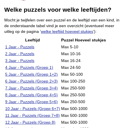
Welke puzzels voor welke leeftijden?
Mocht je twijfelen over een puzzel en de leeftijd van een kind, in
de onderstaande tabel vind je een overzicht (eventueel meer
uitleg op de pagina ‘
welke leeftijd hoeveel stukjes
‘):
Leeftijd
Puzzel Hoeveel stukjes
1 Jaar - Puzzels
Max 5-10
2 Jaar - Puzzels
Max 10-16
3 Jaar - Puzzels
Max 16-24
4 Jaar - Puzzels (Groep 1)
Max 24-50
5 Jaar - Puzzels (Groep 1+2)
Max 50-100
6 Jaar - Puzzels (Groep 2+3)
Max 100-250
7 Jaar - Puzzels (Groep 3+4)
Max 250-500
8 Jaar - Puzzels (Groep 4+5)
Max 250-500
9 Jaar - Puzzels (Groep 5+6)
Max 250-500
10 Jaar - Puzzels (Groep 6+7)
Max 500-1000
11 Jaar - Puzzels (Groep 7+8)
Max 500-1000
12 Jaar - Puzzels (Groep 8)
Max 500-1000