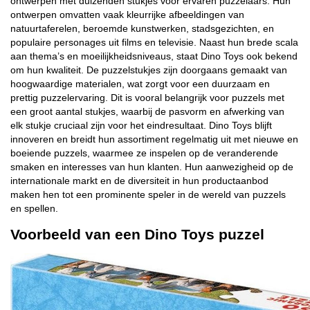
ontwerpen met duizenden stukjes voor ervaren puzzelaars. Hun
ontwerpen omvatten vaak kleurrijke afbeeldingen van
natuurtaferelen, beroemde kunstwerken, stadsgezichten, en
populaire personages uit films en televisie. Naast hun brede scala
aan thema’s en moeilijkheidsniveaus, staat Dino Toys ook bekend
om hun kwaliteit. De puzzelstukjes zijn doorgaans gemaakt van
hoogwaardige materialen, wat zorgt voor een duurzaam en
prettig puzzelervaring. Dit is vooral belangrijk voor puzzels met
een groot aantal stukjes, waarbij de pasvorm en afwerking van
elk stukje cruciaal zijn voor het eindresultaat. Dino Toys blijft
innoveren en breidt hun assortiment regelmatig uit met nieuwe en
boeiende puzzels, waarmee ze inspelen op de veranderende
smaken en interesses van hun klanten. Hun aanwezigheid op de
internationale markt en de diversiteit in hun productaanbod
maken hen tot een prominente speler in de wereld van puzzels
en spellen.
Voorbeeld van een Dino Toys puzzel