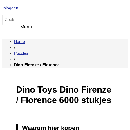
Hoofdmenu
Ga
Inloggen
naar
de
Zoeken
inhoud
naar:
Home
/
Puzzles
/
Dino Firenze / Florence
Dino Toys Dino Firenze
/ Florence 6000 stukjes
Waarom hier kopen