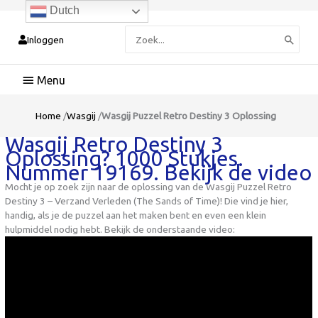
Dutch
Zoeken
Inloggen
naar:
Hoofdmenu
Home
/
Wasgij
/
Wasgij Puzzel Retro Destiny 3 Oplossing
Wasgij Retro Destiny 3
Oplossing? 1000 Stukjes.
Nummer 19169. Bekijk de video
Mocht je op zoek zijn naar de oplossing van de Wasgij Puzzel Retro
Destiny 3 – Verzand Verleden (The Sands of Time)! Die vind je hier,
handig, als je de puzzel aan het maken bent en even een klein
hulpmiddel nodig hebt. Bekijk de onderstaande video: