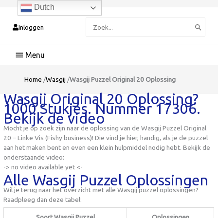
Dutch
Zoeken
Inloggen
naar:
Hoofdmenu
Home
/
Wasgij
/
Wasgij Puzzel Original 20 Oplossing
Wasgij Original 20 Oplossing?
1000 Stukjes. Nummer 17306.
Bekijk de video
Mocht je op zoek zijn naar de oplossing van de Wasgij Puzzel Original
20 – Linke Vis (Fishy business)! Die vind je hier, handig, als je de puzzel
aan het maken bent en even een klein hulpmiddel nodig hebt. Bekijk de
onderstaande video:
-> no video available yet <-
Alle Wasgij Puzzel Oplossingen
Wil je terug naar het overzicht met alle Wasgij puzzel oplossingen?
Raadpleeg dan deze tabel:
Soort Wasgij Puzzel
Oplossingen