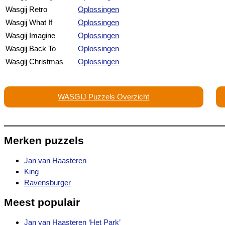
Wasgij Retro
Oplossingen
Wasgij What If
Oplossingen
Wasgij Imagine
Oplossingen
Wasgij Back To
Oplossingen
Wasgij Christmas
Oplossingen
WASGIJ Puzzels Overzicht
Merken puzzels
Jan van Haasteren
King
Ravensburger
Meest populair
Jan van Haasteren ‘Het Park’