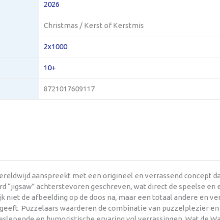
2026
Christmas / Kerst of Kerstmis
2x1000
10+
8721017609117
ereldwijd aanspreekt met een origineel en verrassend concept dat
ord “jigsaw” achterstevoren geschreven, wat direct de speelse en
ijk niet de afbeelding op de doos na, maar een totaal andere en 
 geeft. Puzzelaars waarderen de combinatie van puzzelplezier en
lepende en humoristische ervaring vol verrassingen. Wat de Wasg