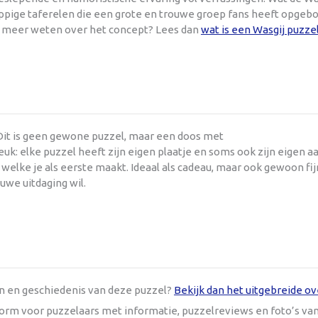
ppige taferelen die een grote en trouwe groep fans heeft opgebo
je meer weten over het concept? Lees dan
wat is een Wasgij puzze
 Dit is geen gewone puzzel, maar een doos met
uk: elke puzzel heeft zijn eigen plaatje en soms ook zijn eigen a
lf welke je als eerste maakt. Ideaal als cadeau, maar ook gewoon fij
euwe uitdaging wil.
en en geschiedenis van deze puzzel?
Bekijk dan het uitgebreide ov
tform voor puzzelaars met informatie, puzzelreviews en foto’s va