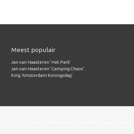
Meest populair
Jan van Haasteren ‘Het Park’
Jan van Haasteren ‘Camping Chaos’
King ‘Amsterdam Koningsdag’
pyright © 2026
Puzzel 1000 stukjes
| Powered by
Puzzel 1000 stuk