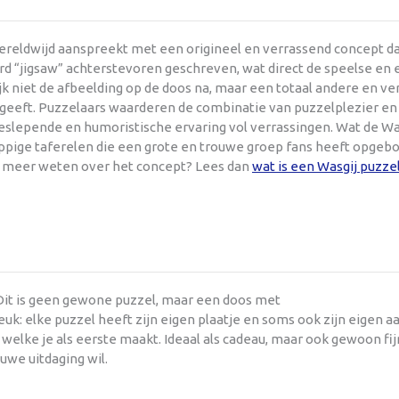
ereldwijd aanspreekt met een origineel en verrassend concept dat
ord “jigsaw” achterstevoren geschreven, wat direct de speelse en
ijk niet de afbeelding op de doos na, maar een totaal andere en 
 geeft. Puzzelaars waarderen de combinatie van puzzelplezier en
lepende en humoristische ervaring vol verrassingen. Wat de Wasg
ppige taferelen die een grote en trouwe groep fans heeft opgebo
je meer weten over het concept? Lees dan
wat is een Wasgij puzze
 Dit is geen gewone puzzel, maar een doos met
uk: elke puzzel heeft zijn eigen plaatje en soms ook zijn eigen a
lf welke je als eerste maakt. Ideaal als cadeau, maar ook gewoon fij
euwe uitdaging wil.