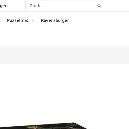
Zoeken
ggen
naar:
Puzzelmat
Ravensburger