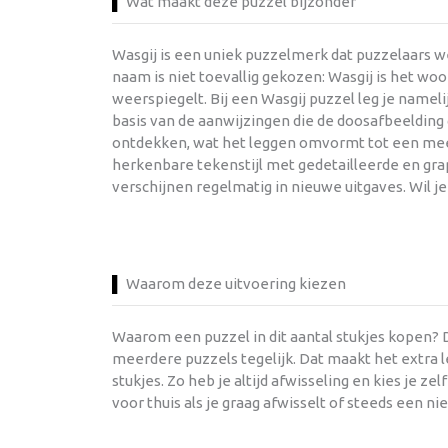
Wat maakt deze puzzel bijzonder
Wasgij is een uniek puzzelmerk dat puzzelaars w
naam is niet toevallig gekozen: Wasgij is het wo
weerspiegelt. Bij een Wasgij puzzel leg je namel
basis van de aanwijzingen die de doosafbeelding
ontdekken, wat het leggen omvormt tot een mees
herkenbare tekenstijl met gedetailleerde en gra
verschijnen regelmatig in nieuwe uitgaves. Wil 
Waarom deze uitvoering kiezen
Waarom een puzzel in dit aantal stukjes kopen?
meerdere puzzels tegelijk. Dat maakt het extra le
stukjes. Zo heb je altijd afwisseling en kies je ze
voor thuis als je graag afwisselt of steeds een ni