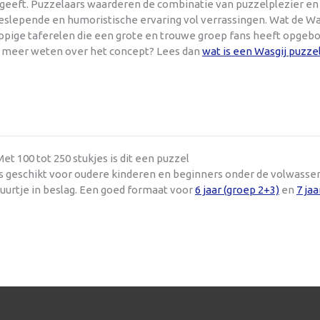
 geeft. Puzzelaars waarderen de combinatie van puzzelplezier en
lepende en humoristische ervaring vol verrassingen. Wat de Wasg
ppige taferelen die een grote en trouwe groep fans heeft opgebo
je meer weten over het concept? Lees dan
wat is een Wasgij puzze
t 100 tot 250 stukjes is dit een puzzel
 is geschikt voor oudere kinderen en beginners onder de volwasse
uurtje in beslag. Een goed formaat voor
6 jaar (groep 2+3)
en
7 jaa