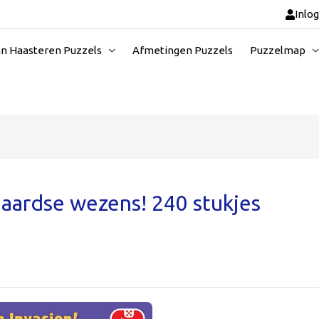
Inlo
an Haasteren Puzzels
Afmetingen Puzzels
Puzzelmap
naardse wezens! 240 stukjes