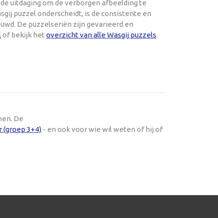
 de uitdaging om de verborgen afbeelding te
ij puzzel onderscheidt, is de consistente en
uwd. De puzzelseriën zijn gevarieerd en
l
of bekijk het
overzicht van alle Wasgij puzzels
.
nen. De
r (groep 3+4)
- en ook voor wie wil weten of hij of