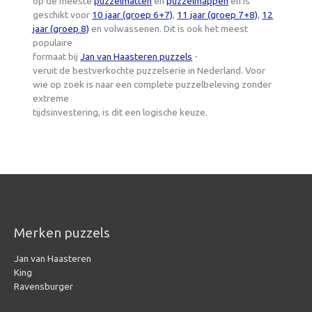
op de meeste
puzzelmatten
en
puzzelmappen
en is
geschikt voor
10 jaar (groep 6+7)
,
11 jaar (groep 7+8)
,
12
jaar (groep 8)
en volwassenen. Dit is ook het meest
populaire
formaat bij
Jan van Haasteren puzzels
-
veruit de bestverkochte puzzelserie in Nederland. Voor
wie op zoek is naar een complete puzzelbeleving zonder
extreme
tijdsinvestering, is dit een logische keuze.
Merken puzzels
Jan van Haasteren
King
Ravensburger