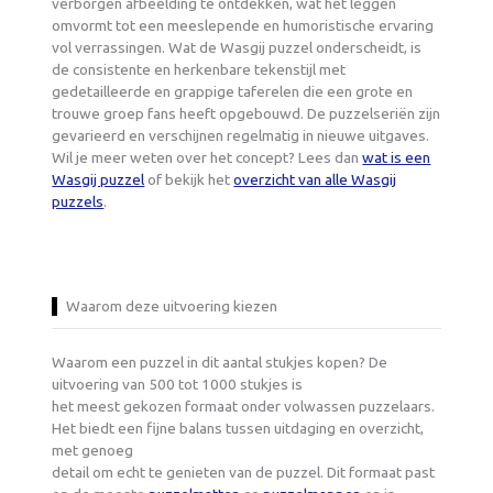
verborgen afbeelding te ontdekken, wat het leggen
omvormt tot een meeslepende en humoristische ervaring
vol verrassingen. Wat de Wasgij puzzel onderscheidt, is
de consistente en herkenbare tekenstijl met
gedetailleerde en grappige taferelen die een grote en
trouwe groep fans heeft opgebouwd. De puzzelseriën zijn
gevarieerd en verschijnen regelmatig in nieuwe uitgaves.
Wil je meer weten over het concept? Lees dan
wat is een
Wasgij puzzel
of bekijk het
overzicht van alle Wasgij
puzzels
.
Waarom deze uitvoering kiezen
Waarom een puzzel in dit aantal stukjes kopen? De
uitvoering van 500 tot 1000 stukjes is
het meest gekozen formaat onder volwassen puzzelaars.
Het biedt een fijne balans tussen uitdaging en overzicht,
met genoeg
detail om echt te genieten van de puzzel. Dit formaat past