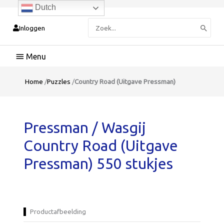
Dutch
Zoeken
Inloggen
naar:
Hoofdmenu
Home
/
Puzzles
/
Country Road (Uitgave Pressman)
Pressman / Wasgij
Country Road (Uitgave
Pressman) 550 stukjes
Productafbeelding