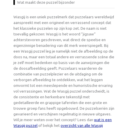
Wat maakt deze puzzel bijzonder
Wasgij is een uniek puzzelmerk dat puzzelaars wereldwijd
aanspreekt met een origineel en verrassend concept dat
het klassieke puzzelen op zijn kop zet. De naam is niet
toevallig gekozen: Wasgij is het woord “jigsaw”
achterstevoren geschreven, wat direct de speelse en
eigenzinnige benadering van dit merk weerspiegelt. Bij
een Wasgij puzzel leg je namelijk niet de afbeelding op de
doos na, maar een totaal andere en verrassende scène die
je zelf moet bedenken op basis van de aanwijzingen die
de doosafbeelding geeft. Puzzelaars waarderen de
combinatie van puzzelplezier en de uitdaging om de
verborgen afbeelding te ontdekken, wat het leggen
omvormt tot een meeslepende en humoristische ervaring
vol verrassingen. Wat de Wasgij puzzel onderscheidt, is
de consistente en herkenbare tekenstijl met
gedetailleerde en grappige taferelen die een grote en
trouwe groep fans heeft opgebouwd. De puzzelseriën zijn
gevarieerd en verschijnen regelmatig in nieuwe uitgaves.
Wil je meer weten over het concept? Lees dan
wat is een
Wasgij puzzel
of bekijk het
overzicht van alle Wasgij