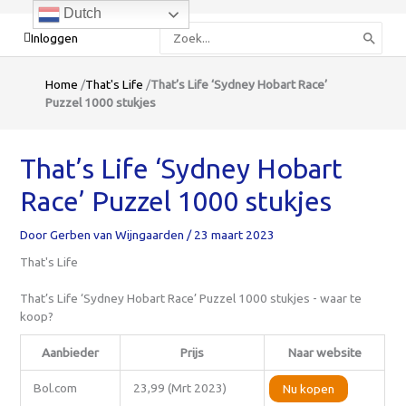
Dutch
Zoeken
Inloggen
naar:
Home
/
That's Life
/
That’s Life ‘Sydney Hobart Race’
Puzzel 1000 stukjes
That’s Life ‘Sydney Hobart
Race’ Puzzel 1000 stukjes
Door
Gerben van Wijngaarden
/
23 maart 2023
That's Life
That’s Life ‘Sydney Hobart Race’ Puzzel 1000 stukjes - waar te
koop?
Aanbieder
Prijs
Naar website
Bol.com
23,99 (Mrt 2023)
Nu kopen