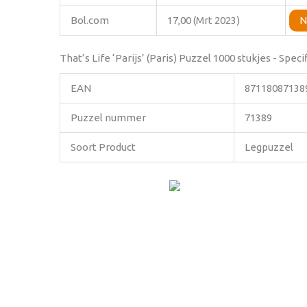
Bol.com
17,00 (Mrt 2023)
N
That’s Life ‘Parijs’ (Paris) Puzzel 1000 stukjes - Speci
EAN
87118087138
Puzzel nummer
71389
Soort Product
Legpuzzel