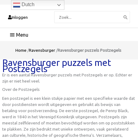
Dutch
Zoeken
Inloggen
naar:
Hoofdmenu
Home
/
Ravensburger
/
Ravensburger puzzels Postzegels
Ravensburger puzzels met
Postzegels
Er is een aantal Ravensburger puzzels met Postzegels er op. Echter er
zijn er niet heel veel.
Over de Postzegels
Een postzegel is een klein stukje papier met een specifieke waarde dat
door postdiensten wordt uitgegeven en gebruikt als bewijs van
betaling voor postverzending. De eerste postzegel, de Penny Black,
werd in 1840 in het Verenigd Koninkrijk uitgegeven. Postzegels zijn
meestal zelfklevend of moeten bevochtigd worden om op poststukken
te plakken. Ze zijn bedrukt met unieke ontwerpen, vaak gerelateerd
aan culturele, historische of geografische thema’s. Verzamelaars,