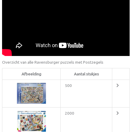
Overzicht van alle Ravensburger puzzels met Postzegels
Afbeelding
Aantal stukjes
500
2000