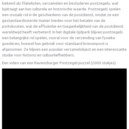
bekend als filatelisten, verzamelen en bestuderen postzegels, wat
bijdraagt aan hun culturele en historische waarde. Postzegels spelen
een cruciale rol in de geschiedenis van de postdienst, omdat ze een
gestandaardiseerde manier bieden voor het betalen van de
portokosten, wat de efficiëntie en toegankelijkheid van de postdienst
wereldwijd heeft verbeterd. In het digitale tijdperk blijven postzegels
een belangrijke rol spelen, vooral voor de verzending van fysieke
goederen, hoewel hun gebruik voor standaard brievenpost is
afgenomen. Ze blijven een populair verzamelobject en een interessante
studie voor historici en cultuurliefhebbers.
Een video van een Ravensburger Postzegel puzzel (2000 stukjes)