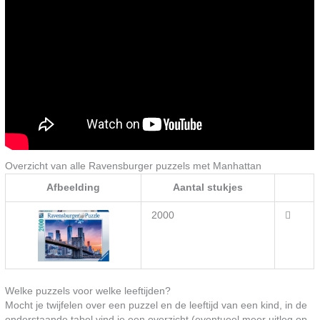
Overzicht van alle Ravensburger puzzels met Manhattan
Afbeelding
Aantal stukjes
2000
Welke puzzels voor welke leeftijden?
Mocht je twijfelen over een puzzel en de leeftijd van een kind, in de
onderstaande tabel vind je een overzicht (eventueel meer uitleg op