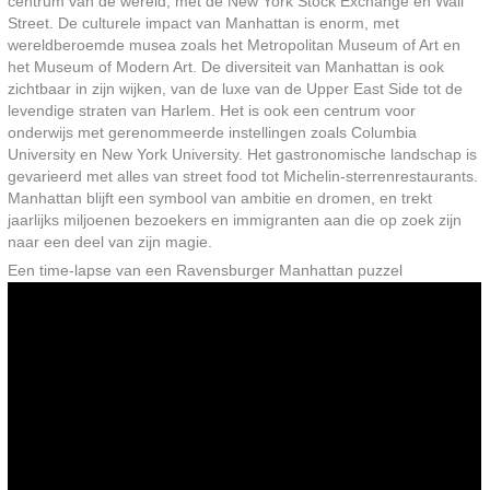
centrum van de wereld, met de New York Stock Exchange en Wall
Street. De culturele impact van Manhattan is enorm, met
wereldberoemde musea zoals het Metropolitan Museum of Art en
het Museum of Modern Art. De diversiteit van Manhattan is ook
zichtbaar in zijn wijken, van de luxe van de Upper East Side tot de
levendige straten van Harlem. Het is ook een centrum voor
onderwijs met gerenommeerde instellingen zoals Columbia
University en New York University. Het gastronomische landschap is
gevarieerd met alles van street food tot Michelin-sterrenrestaurants.
Manhattan blijft een symbool van ambitie en dromen, en trekt
jaarlijks miljoenen bezoekers en immigranten aan die op zoek zijn
naar een deel van zijn magie.
Een time-lapse van een Ravensburger Manhattan puzzel