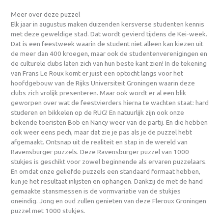
Meer over deze puzzel
Elk jaar in augustus maken duizenden kersverse studenten kennis
met deze geweldige stad. Dat wordt gevierd tijdens de Kei-week.
Dat is een feestweek waarin de student niet alleen kan kiezen uit
de meer dan 400 kroegen, maar ook de studentenverenigingen en
de culturele clubs laten zich van hun beste kant zien! In de tekening
van Frans Le Roux komt er juist een optocht langs voor het
hoofdgebouw van de Rijks Universiteit Groningen waarin deze
clubs zich vrolijk presenteren. Maar ook wordt er al een blik
geworpen over wat de feestvierders hierna te wachten staat: hard
studeren en bikkelen op de RUG! En natuurlijk zijn ook onze
bekende toeristen Bob en Nancy weer van de partij. En die hebben
ook weer eens pech, maar dat zie je pas als je de puzzel hebt
afgemaakt. Ontsnap uit de realiteit en stap in de wereld van
Ravensburger puzzels. Deze Ravensburger puzzel van 1000
stukjes is geschikt voor zowel beginnende als ervaren puzzelaars.
En omdat onze geliefde puzzels een standaard formaat hebben,
kun je het resultaat inlijsten en ophangen. Dankzij de met de hand
gemaakte stansmessen is de vormvariatie van de stukjes
oneindig. Jong en oud zullen genieten van deze Fleroux Groningen
puzzel met 1000 stukjes.