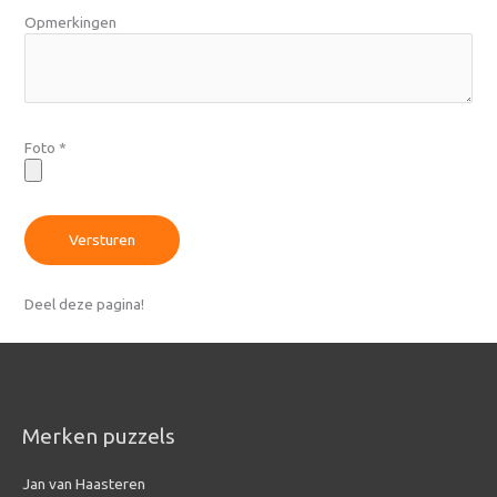
Opmerkingen
Foto
*
Versturen
Deel deze pagina!
Merken puzzels
Jan van Haasteren