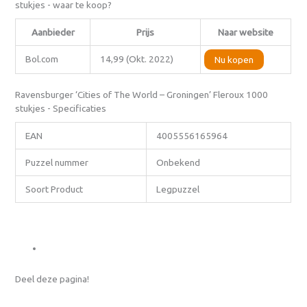
stukjes - waar te koop?
Aanbieder
Prijs
Naar website
Bol.com
14,99 (Okt. 2022)
Nu kopen
Ravensburger ‘Cities of The World – Groningen’ Fleroux 1000
stukjes - Specificaties
EAN
4005556165964
Puzzel nummer
Onbekend
Soort Product
Legpuzzel
Deel deze pagina!