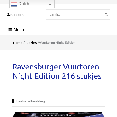
Dutch
Zoeken
Inloggen
naar:
Hoofdmenu
Home
/
Puzzles
/
Vuurtoren Night Edition
Ravensburger Vuurtoren
Night Edition 216 stukjes
Productafbeelding