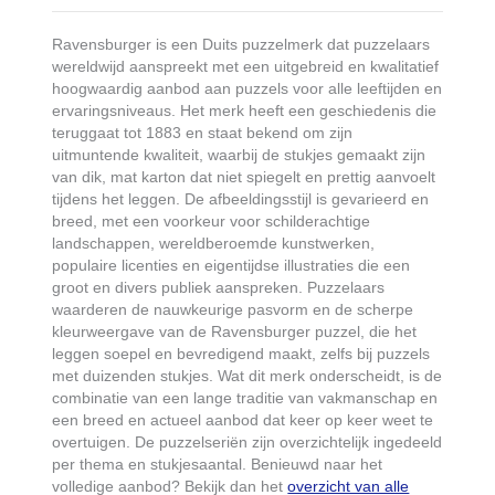
Ravensburger is een Duits puzzelmerk dat puzzelaars
wereldwijd aanspreekt met een uitgebreid en kwalitatief
hoogwaardig aanbod aan puzzels voor alle leeftijden en
ervaringsniveaus. Het merk heeft een geschiedenis die
teruggaat tot 1883 en staat bekend om zijn
uitmuntende kwaliteit, waarbij de stukjes gemaakt zijn
van dik, mat karton dat niet spiegelt en prettig aanvoelt
tijdens het leggen. De afbeeldingsstijl is gevarieerd en
breed, met een voorkeur voor schilderachtige
landschappen, wereldberoemde kunstwerken,
populaire licenties en eigentijdse illustraties die een
groot en divers publiek aanspreken. Puzzelaars
waarderen de nauwkeurige pasvorm en de scherpe
kleurweergave van de Ravensburger puzzel, die het
leggen soepel en bevredigend maakt, zelfs bij puzzels
met duizenden stukjes. Wat dit merk onderscheidt, is de
combinatie van een lange traditie van vakmanschap en
een breed en actueel aanbod dat keer op keer weet te
overtuigen. De puzzelseriën zijn overzichtelijk ingedeeld
per thema en stukjesaantal. Benieuwd naar het
volledige aanbod? Bekijk dan het
overzicht van alle