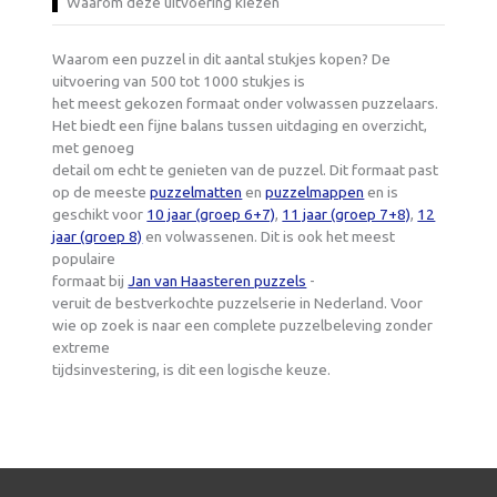
Waarom deze uitvoering kiezen
Waarom een puzzel in dit aantal stukjes kopen? De
uitvoering van 500 tot 1000 stukjes is
het meest gekozen formaat onder volwassen puzzelaars.
Het biedt een fijne balans tussen uitdaging en overzicht,
met genoeg
detail om echt te genieten van de puzzel. Dit formaat past
op de meeste
puzzelmatten
en
puzzelmappen
en is
geschikt voor
10 jaar (groep 6+7)
,
11 jaar (groep 7+8)
,
12
jaar (groep 8)
en volwassenen. Dit is ook het meest
populaire
formaat bij
Jan van Haasteren puzzels
-
veruit de bestverkochte puzzelserie in Nederland. Voor
wie op zoek is naar een complete puzzelbeleving zonder
extreme
tijdsinvestering, is dit een logische keuze.