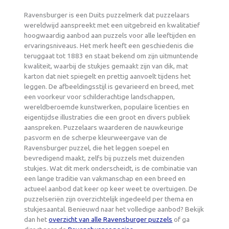
Ravensburger is een Duits puzzelmerk dat puzzelaars
wereldwijd aanspreekt met een uitgebreid en kwalitatief
hoogwaardig aanbod aan puzzels voor alle leeftijden en
ervaringsniveaus. Het merk heeft een geschiedenis die
teruggaat tot 1883 en staat bekend om zijn uitmuntende
kwaliteit, waarbij de stukjes gemaakt zijn van dik, mat
karton dat niet spiegelt en prettig aanvoelt tijdens het
leggen. De afbeeldingsstijl is gevarieerd en breed, met
een voorkeur voor schilderachtige landschappen,
wereldberoemde kunstwerken, populaire licenties en
eigentijdse illustraties die een groot en divers publiek
aanspreken. Puzzelaars waarderen de nauwkeurige
pasvorm en de scherpe kleurweergave van de
Ravensburger puzzel, die het leggen soepel en
bevredigend maakt, zelfs bij puzzels met duizenden
stukjes. Wat dit merk onderscheidt, is de combinatie van
een lange traditie van vakmanschap en een breed en
actueel aanbod dat keer op keer weet te overtuigen. De
puzzelseriën zijn overzichtelijk ingedeeld per thema en
stukjesaantal. Benieuwd naar het volledige aanbod? Bekijk
dan het
overzicht van alle Ravensburger puzzels
of ga