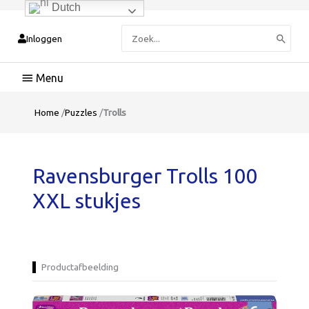
Dutch
Zoeken
Inloggen
naar:
Hoofdmenu
Home
/
Puzzles
/
Trolls
Ravensburger Trolls 100
XXL stukjes
Productafbeelding