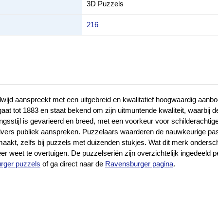
3D Puzzels
216
jd aanspreekt met een uitgebreid en kwalitatief hoogwaardig aanbod 
at tot 1883 en staat bekend om zijn uitmuntende kwaliteit, waarbij d
eldingsstijl is gevarieerd en breed, met een voorkeur voor schilderac
t en divers publiek aanspreken. Puzzelaars waarderen de nauwkeurige
akt, zelfs bij puzzels met duizenden stukjes. Wat dit merk ondersche
 weet te overtuigen. De puzzelseriën zijn overzichtelijk ingedeeld 
urger puzzels
of ga direct naar de
Ravensburger pagina
.