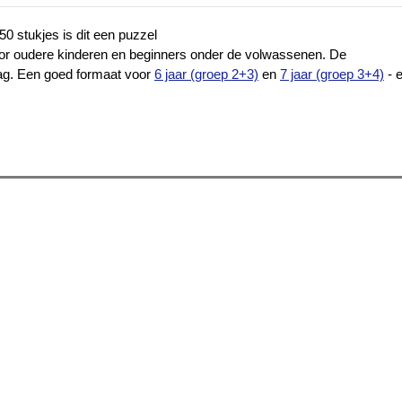
0 stukjes is dit een puzzel
voor oudere kinderen en beginners onder de volwassenen. De
lag. Een goed formaat voor
6 jaar (groep 2+3)
en
7 jaar (groep 3+4)
- e