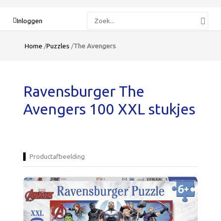
Zoeken
Inloggen
naar:
Home
/
Puzzles
/
The Avengers
Ravensburger The
Avengers 100 XXL stukjes
Productafbeelding