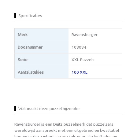
Specificaties
Merk
Ravensburger
Doosnummer
108084
Serie
XXL Puzzels
Aantal stukjes
100 XXL
Wat maakt deze puzzel bijzonder
Ravensburger is een Duits puzzelmerk dat puzzelaars
wereldwijd aanspreekt met een uitgebreid en kwalitatief
hoogwaardig aanbod aan puzzels voor alle leeftijden en