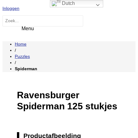
Hoofdmenu
Ga
Dutch
Inloggen
naar
de
Zoeken
inhoud
naar:
Home
/
Puzzles
/
Spiderman
Ravensburger
Spiderman 125 stukjes
Productafbeelding