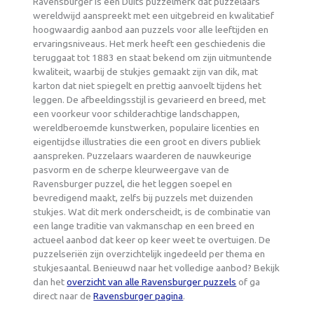
Ravensburger is een Duits puzzelmerk dat puzzelaars
wereldwijd aanspreekt met een uitgebreid en kwalitatief
hoogwaardig aanbod aan puzzels voor alle leeftijden en
ervaringsniveaus. Het merk heeft een geschiedenis die
teruggaat tot 1883 en staat bekend om zijn uitmuntende
kwaliteit, waarbij de stukjes gemaakt zijn van dik, mat
karton dat niet spiegelt en prettig aanvoelt tijdens het
leggen. De afbeeldingsstijl is gevarieerd en breed, met
een voorkeur voor schilderachtige landschappen,
wereldberoemde kunstwerken, populaire licenties en
eigentijdse illustraties die een groot en divers publiek
aanspreken. Puzzelaars waarderen de nauwkeurige
pasvorm en de scherpe kleurweergave van de
Ravensburger puzzel, die het leggen soepel en
bevredigend maakt, zelfs bij puzzels met duizenden
stukjes. Wat dit merk onderscheidt, is de combinatie van
een lange traditie van vakmanschap en een breed en
actueel aanbod dat keer op keer weet te overtuigen. De
puzzelseriën zijn overzichtelijk ingedeeld per thema en
stukjesaantal. Benieuwd naar het volledige aanbod? Bekijk
dan het
overzicht van alle Ravensburger puzzels
of ga
direct naar de
Ravensburger pagina
.