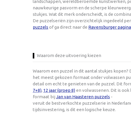
landschappen, wereldberoemde kunstwerken, popul
nauwkeurige pasvorm en de scherpe kleurweergav
stukjes. Wat dit merk onderscheidt, is de combi
De puzzelseriën zijn overzichtelijk ingedeeld pe
puzzels
of ga direct naar de
Ravensburger pagina
Waarom deze uitvoering kiezen
Waarom een puzzel in dit aantal stukjes kopen? D
het meest gekozen formaat onder volwassen puzze
detail om echt te genieten van de puzzel. Dit f
7+8)
,
12 jaar (groep 8)
en volwassenen. Dit is ook
formaat bij
Jan van Haasteren puzzels
-
veruit de bestverkochte puzzelserie in Nederla
tijdsinvestering, is dit een logische keuze.