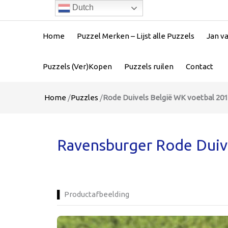
Dutch
Home
Puzzel Merken – Lijst alle Puzzels
Jan v
Puzzels (Ver)Kopen
Puzzels ruilen
Contact
Home
/
Puzzles
/
Rode Duivels België WK voetbal 20
Ravensburger Rode Duive
Productafbeelding