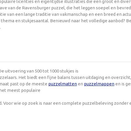
aire licenties en eigentijdse illustraties die een groot en dive
e van de Ravensburger puzzel, die het leggen soepel en bevredi
natie van een lange traditie van vakmanschap en een breed en act
r thema en stukjesaantal. Benieuwd naar het volledige aanbod? Be
.
e uitvoering van 500 tot 1000 stukjes is
laars. Het biedt een fijne balans tussen uitdaging en overzich
ormaat past op de meeste
puzzelmatten
en
puzzelmappen
en is ge
 het meest populaire
nd. Voor wie op zoek is naar een complete puzzelbeleving zonder