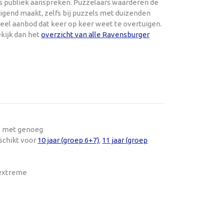
rs publiek aanspreken. Puzzelaars waarderen de
gend maakt, zelfs bij puzzels met duizenden
ueel aanbod dat keer op keer weet te overtuigen.
kijk dan het
overzicht van alle Ravensburger
t, met genoeg
schikt voor
10 jaar (groep 6+7)
,
11 jaar (groep
 extreme