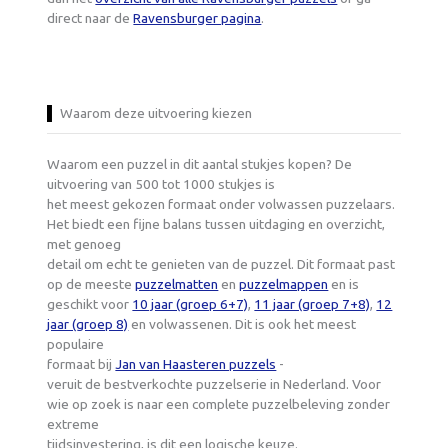
direct naar de
Ravensburger pagina
.
Waarom deze uitvoering kiezen
Waarom een puzzel in dit aantal stukjes kopen? De
uitvoering van 500 tot 1000 stukjes is
het meest gekozen formaat onder volwassen puzzelaars.
Het biedt een fijne balans tussen uitdaging en overzicht,
met genoeg
detail om echt te genieten van de puzzel. Dit formaat past
op de meeste
puzzelmatten
en
puzzelmappen
en is
geschikt voor
10 jaar (groep 6+7)
,
11 jaar (groep 7+8)
,
12
jaar (groep 8)
en volwassenen. Dit is ook het meest
populaire
formaat bij
Jan van Haasteren puzzels
-
veruit de bestverkochte puzzelserie in Nederland. Voor
wie op zoek is naar een complete puzzelbeleving zonder
extreme
tijdsinvestering, is dit een logische keuze.