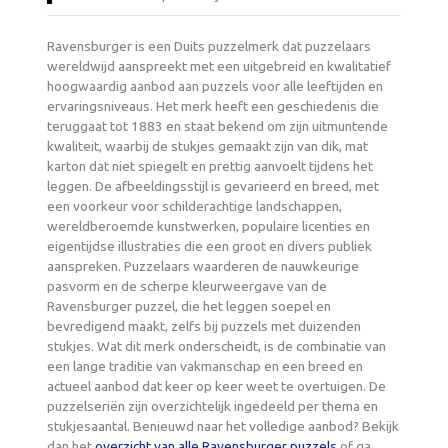
Ravensburger is een Duits puzzelmerk dat puzzelaars
wereldwijd aanspreekt met een uitgebreid en kwalitatief
hoogwaardig aanbod aan puzzels voor alle leeftijden en
ervaringsniveaus. Het merk heeft een geschiedenis die
teruggaat tot 1883 en staat bekend om zijn uitmuntende
kwaliteit, waarbij de stukjes gemaakt zijn van dik, mat
karton dat niet spiegelt en prettig aanvoelt tijdens het
leggen. De afbeeldingsstijl is gevarieerd en breed, met
een voorkeur voor schilderachtige landschappen,
wereldberoemde kunstwerken, populaire licenties en
eigentijdse illustraties die een groot en divers publiek
aanspreken. Puzzelaars waarderen de nauwkeurige
pasvorm en de scherpe kleurweergave van de
Ravensburger puzzel, die het leggen soepel en
bevredigend maakt, zelfs bij puzzels met duizenden
stukjes. Wat dit merk onderscheidt, is de combinatie van
een lange traditie van vakmanschap en een breed en
actueel aanbod dat keer op keer weet te overtuigen. De
puzzelseriën zijn overzichtelijk ingedeeld per thema en
stukjesaantal. Benieuwd naar het volledige aanbod? Bekijk
dan het
overzicht van alle Ravensburger puzzels
of ga