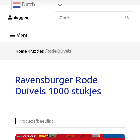
Dutch
Zoeken
Inloggen
naar:
Hoofdmenu
Home
/
Puzzles
/
Rode Duivels
Ravensburger Rode
Duivels 1000 stukjes
Productafbeelding