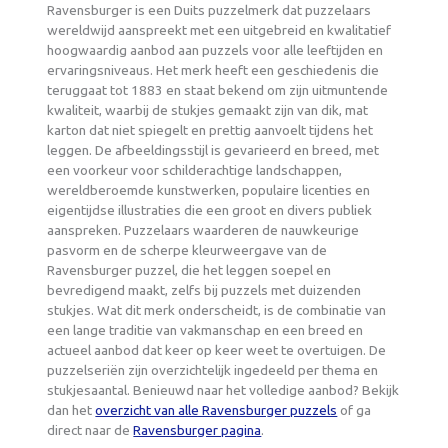
Ravensburger is een Duits puzzelmerk dat puzzelaars
wereldwijd aanspreekt met een uitgebreid en kwalitatief
hoogwaardig aanbod aan puzzels voor alle leeftijden en
ervaringsniveaus. Het merk heeft een geschiedenis die
teruggaat tot 1883 en staat bekend om zijn uitmuntende
kwaliteit, waarbij de stukjes gemaakt zijn van dik, mat
karton dat niet spiegelt en prettig aanvoelt tijdens het
leggen. De afbeeldingsstijl is gevarieerd en breed, met
een voorkeur voor schilderachtige landschappen,
wereldberoemde kunstwerken, populaire licenties en
eigentijdse illustraties die een groot en divers publiek
aanspreken. Puzzelaars waarderen de nauwkeurige
pasvorm en de scherpe kleurweergave van de
Ravensburger puzzel, die het leggen soepel en
bevredigend maakt, zelfs bij puzzels met duizenden
stukjes. Wat dit merk onderscheidt, is de combinatie van
een lange traditie van vakmanschap en een breed en
actueel aanbod dat keer op keer weet te overtuigen. De
puzzelseriën zijn overzichtelijk ingedeeld per thema en
stukjesaantal. Benieuwd naar het volledige aanbod? Bekijk
dan het
overzicht van alle Ravensburger puzzels
of ga
direct naar de
Ravensburger pagina
.