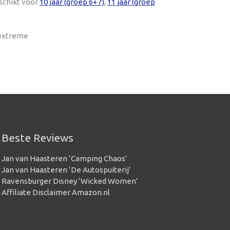
schikt voor
10 jaar (groep 6+7)
,
11 jaar (groep
 extreme
Beste Reviews
Jan van Haasteren ‘Camping Chaos’
Jan van Haasteren ‘De Autospuiterij’
Ravensburger Disney ‘Wicked Women’
Affiliate Disclaimer Amazon.nl