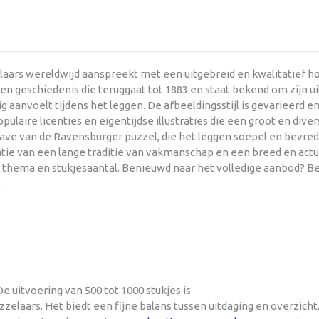
aars wereldwijd aanspreekt met een uitgebreid en kwalitatief h
en geschiedenis die teruggaat tot 1883 en staat bekend om zijn u
ttig aanvoelt tijdens het leggen. De afbeeldingsstijl is gevarieerd
aire licenties en eigentijdse illustraties die een groot en dive
e van de Ravensburger puzzel, die het leggen soepel en bevredi
natie van een lange traditie van vakmanschap en een breed en act
r thema en stukjesaantal. Benieuwd naar het volledige aanbod? Be
.
e uitvoering van 500 tot 1000 stukjes is
laars. Het biedt een fijne balans tussen uitdaging en overzich