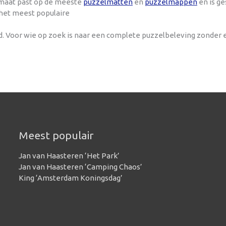
ormaat past op de meeste
puzzelmatten
en
puzzelmappen
en is ge
 het meest populaire
nd. Voor wie op zoek is naar een complete puzzelbeleving zonder
Meest populair
Jan van Haasteren ‘Het Park’
Jan van Haasteren ‘Camping Chaos’
King ‘Amsterdam Koningsdag’