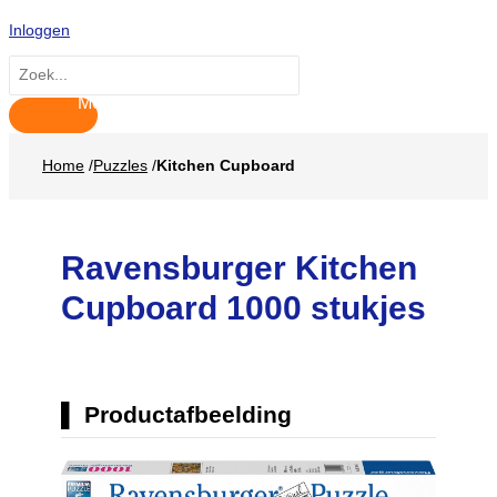
Hoofdmenu
Ga
Inloggen
naar
de
Zoeken
inhoud
naar:
Home
/
Puzzles
/
Kitchen Cupboard
Ravensburger Kitchen
Cupboard 1000 stukjes
Productafbeelding