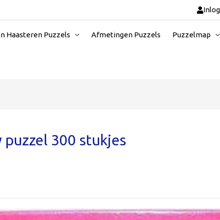
Inlo
an Haasteren Puzzels
Afmetingen Puzzels
Puzzelmap
 puzzel 300 stukjes