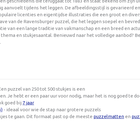
en geschiedenis die teruggaat tot 1883 en staat bekend om zijn u
ttig aanvoelt tijdens het leggen. De afbeeldingsstijl is gevarieerd
aire licenties en eigentijdse illustraties die een groot en dive
e van de Ravensburger puzzel, die het leggen soepel en bevredi
natie van een lange traditie van vakmanschap en een breed en act
r thema en stukjesaantal. Benieuwd naar het volledige aanbod? Be
.
en puzzel van 250 tot 500 stukjes is een
n. Je hebt er een paar uur voor nodig, maar het is nog goed te d
ok goed bij
7 jaar
6)
- ideaal voor wie de stap naar grotere puzzels
kjes te gaan. Dit formaat past op de meeste
puzzelmatten
en
puz