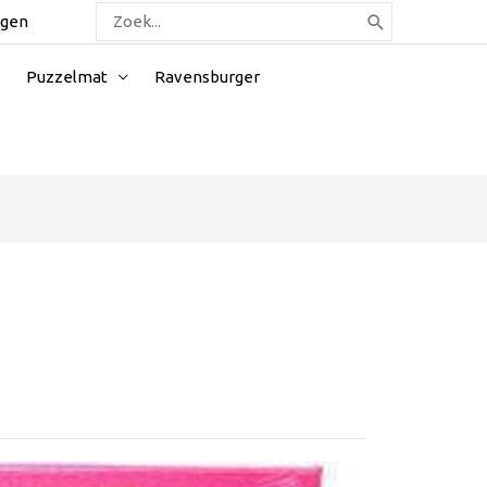
Zoeken
ggen
naar:
Puzzelmat
Ravensburger