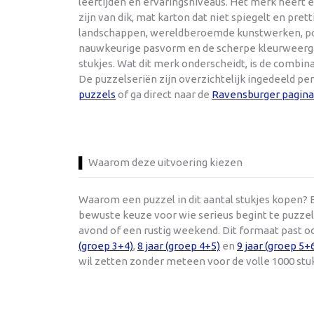
leeftijden en ervaringsniveaus. Het merk heeft e
zijn van dik, mat karton dat niet spiegelt en pre
landschappen, wereldberoemde kunstwerken, popul
nauwkeurige pasvorm en de scherpe kleurweergav
stukjes. Wat dit merk onderscheidt, is de combi
De puzzelseriën zijn overzichtelijk ingedeeld pe
puzzels
of ga direct naar de
Ravensburger pagina
Waarom deze uitvoering kiezen
Waarom een puzzel in dit aantal stukjes kopen? E
bewuste keuze voor wie serieus begint te puzzele
avond of een rustig weekend. Dit formaat past o
(groep 3+4)
,
8 jaar (groep 4+5)
en
9 jaar (groep 5+
wil zetten zonder meteen voor de volle 1000 stu