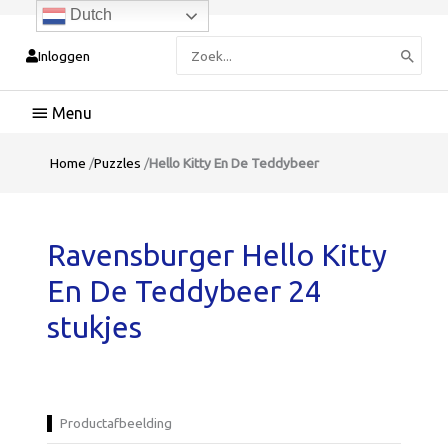
Dutch
Zoeken
Inloggen
naar:
Hoofdmenu
Home
/
Puzzles
/
Hello Kitty En De Teddybeer
Ravensburger Hello Kitty
En De Teddybeer 24
stukjes
Productafbeelding