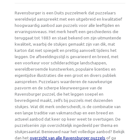
Ravensburger is een Duits puzzelmerk dat puzzelaars
wereldwijd aanspreekt met een uitgebreid en kwalitatief
hoogwaardig aanbod aan puzzels voor alle leeftijden en
ervaringsniveaus. Het merk heeft een geschiedenis die
teruggaat tot 1883 en staat bekend om zijn uitmuntende
kwaliteit, waarbij de stukjes gemaakt zijn van dik, mat
karton dat niet spiegelt en prettig aanvoelt tijdens het
leggen. De afbeeldingsstijl is gevarieerd en breed, met
een voorkeur voor schilderachtige landschappen,
wereldberoemde kunstwerken, populaire licenties en
eigentijdse illustraties die een groot en divers publiek
aanspreken. Puzzelaars waarderen de nauwkeurige
pasvorm en de scherpe kleurweergave van de
Ravensburger puzzel, die het leggen soepel en
bevredigend maakt, zelfs bij puzzels met duizenden
stukjes. Wat dit merk onderscheidt, is de combinatie van
een lange traditie van vakmanschap en een breed en
actueel aanbod dat keer op keer weet te overtuigen. De
puzzelseriën zijn overzichtelijk ingedeeld per thema en
stukjesaantal. Benieuwd naar het volledige aanbod? Bekijk
dan het
overzicht van alle Ravensburger puzzels
of ga