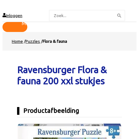
Hoofdmenu
Ga
naar
Zoeken
de
Inloggen
naar:
inhoud
Home
/
Puzzles
/
Flora & fauna
Ravensburger Flora &
fauna 200 xxl stukjes
Productafbeelding