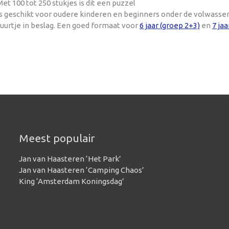
t 100 tot 250 stukjes is dit een puzzel
 is geschikt voor oudere kinderen en beginners onder de volwasse
uurtje in beslag. Een goed formaat voor
6 jaar (groep 2+3)
en
7 jaa
Meest populair
Jan van Haasteren ‘Het Park’
Jan van Haasteren ‘Camping Chaos’
King ‘Amsterdam Koningsdag’