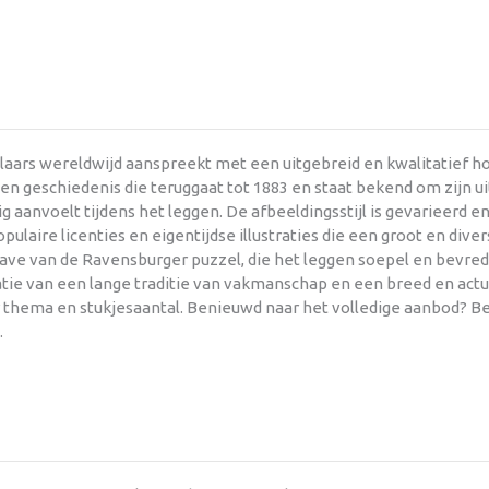
aars wereldwijd aanspreekt met een uitgebreid en kwalitatief h
en geschiedenis die teruggaat tot 1883 en staat bekend om zijn u
ttig aanvoelt tijdens het leggen. De afbeeldingsstijl is gevarieerd
aire licenties en eigentijdse illustraties die een groot en dive
e van de Ravensburger puzzel, die het leggen soepel en bevredi
natie van een lange traditie van vakmanschap en een breed en act
r thema en stukjesaantal. Benieuwd naar het volledige aanbod? Be
.