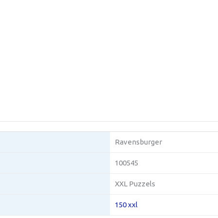
Ravensburger
100545
XXL Puzzels
150 xxl