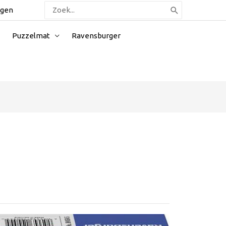
Zoeken
ggen
naar:
Puzzelmat
Ravensburger