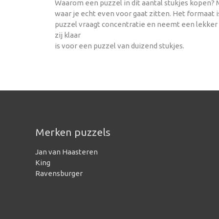
Waarom een puzzel in dit aantal stukjes kopen? Me
waar je echt even voor gaat zitten. Het formaat
puzzel vraagt concentratie en neemt een lekker 
zij klaar
is voor een puzzel van duizend stukjes.
Merken puzzels
Jan van Haasteren
King
Ravensburger