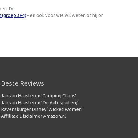
nen. De
r (groep 3+4)
- en ook voor wie wil weten of hij of
Beste Reviews
Jan van Haasteren ‘Camping Chaos’
Jan van Haasteren ‘De Autospuiterij’
Ravensburger Disney ‘Wicked Women’
Affiliate Disclaimer Amazon.nl