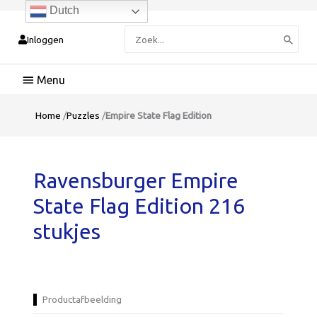
Dutch
Zoeken
Inloggen
naar:
Hoofdmenu
Home
/
Puzzles
/
Empire State Flag Edition
Ravensburger Empire
State Flag Edition 216
stukjes
Productafbeelding