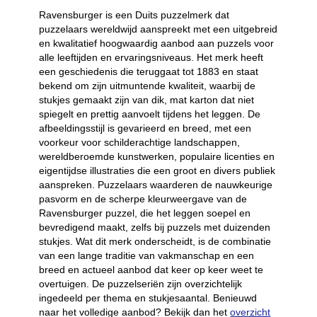
Ravensburger is een Duits puzzelmerk dat
puzzelaars wereldwijd aanspreekt met een uitgebreid
en kwalitatief hoogwaardig aanbod aan puzzels voor
alle leeftijden en ervaringsniveaus. Het merk heeft
een geschiedenis die teruggaat tot 1883 en staat
bekend om zijn uitmuntende kwaliteit, waarbij de
stukjes gemaakt zijn van dik, mat karton dat niet
spiegelt en prettig aanvoelt tijdens het leggen. De
afbeeldingsstijl is gevarieerd en breed, met een
voorkeur voor schilderachtige landschappen,
wereldberoemde kunstwerken, populaire licenties en
eigentijdse illustraties die een groot en divers publiek
aanspreken. Puzzelaars waarderen de nauwkeurige
pasvorm en de scherpe kleurweergave van de
Ravensburger puzzel, die het leggen soepel en
bevredigend maakt, zelfs bij puzzels met duizenden
stukjes. Wat dit merk onderscheidt, is de combinatie
van een lange traditie van vakmanschap en een
breed en actueel aanbod dat keer op keer weet te
overtuigen. De puzzelseriën zijn overzichtelijk
ingedeeld per thema en stukjesaantal. Benieuwd
naar het volledige aanbod? Bekijk dan het
overzicht