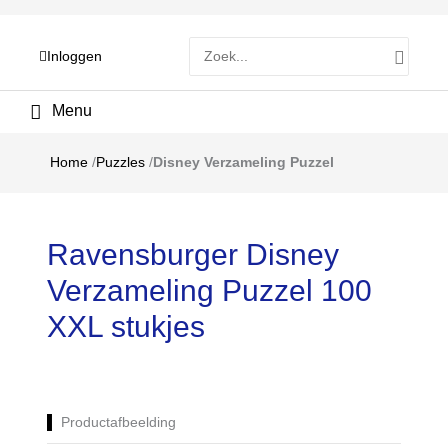
Zoeken
Inloggen
naar:
Hoofdmenu
Home
/
Puzzles
/
Disney Verzameling Puzzel
Ravensburger Disney
Verzameling Puzzel 100
XXL stukjes
Productafbeelding