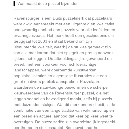
Wat maakt deze puzzel bijzonder
Ravensburger is een Duits puzzelmerk dat puzzelaars
wereldwijd aanspreekt met een uitgebreid en kwalitatief
hoogwaardig aanbod aan puzzels voor alle leeftijden en
ervaringsniveaus. Het merk heeft een geschiedenis die
teruggaat tot 1883 en staat bekend om zijn
uitmuntende kwaliteit, waarbij de stukjes gemaakt zijn
van dik, mat karton dat niet spiegelt en prettig aanvoelt
tijdens het leggen. De afbeeldingsstijl is gevarieerd en
breed, met een voorkeur voor schilderachtige
landschappen, wereldberoemde kunstwerken,
populaire licenties en eigentijdse illustraties die een
groot en divers publiek aanspreken. Puzzelaars
waarderen de nauwkeurige pasvorm en de scherpe
kleurweergave van de Ravensburger puzzel, die het
leggen soepel en bevredigend maakt, zelfs bij puzzels
met duizenden stukjes. Wat dit merk onderscheidt, is de
combinatie van een lange traditie van vakmanschap en
een breed en actueel aanbod dat keer op keer weet te
overtuigen. De puzzelseriën zijn overzichtelijk ingedeeld
per thema en stukjesaantal. Benieuwd naar het