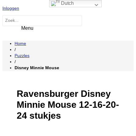
Hoofdmenu
Ga
Dutch
Inloggen
naar
de
Zoeken
inhoud
naar:
Home
/
Puzzles
/
Disney Minnie Mouse
Ravensburger Disney
Minnie Mouse 12-16-20-
24 stukjes