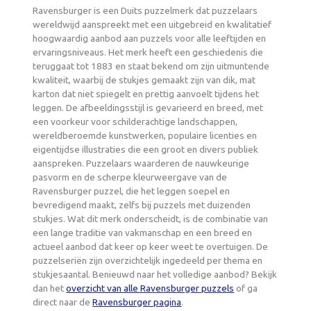
Ravensburger is een Duits puzzelmerk dat puzzelaars
wereldwijd aanspreekt met een uitgebreid en kwalitatief
hoogwaardig aanbod aan puzzels voor alle leeftijden en
ervaringsniveaus. Het merk heeft een geschiedenis die
teruggaat tot 1883 en staat bekend om zijn uitmuntende
kwaliteit, waarbij de stukjes gemaakt zijn van dik, mat
karton dat niet spiegelt en prettig aanvoelt tijdens het
leggen. De afbeeldingsstijl is gevarieerd en breed, met
een voorkeur voor schilderachtige landschappen,
wereldberoemde kunstwerken, populaire licenties en
eigentijdse illustraties die een groot en divers publiek
aanspreken. Puzzelaars waarderen de nauwkeurige
pasvorm en de scherpe kleurweergave van de
Ravensburger puzzel, die het leggen soepel en
bevredigend maakt, zelfs bij puzzels met duizenden
stukjes. Wat dit merk onderscheidt, is de combinatie van
een lange traditie van vakmanschap en een breed en
actueel aanbod dat keer op keer weet te overtuigen. De
puzzelseriën zijn overzichtelijk ingedeeld per thema en
stukjesaantal. Benieuwd naar het volledige aanbod? Bekijk
dan het
overzicht van alle Ravensburger puzzels
of ga
direct naar de
Ravensburger pagina
.