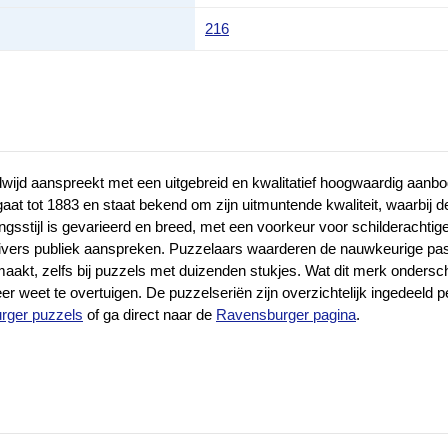
216
jd aanspreekt met een uitgebreid en kwalitatief hoogwaardig aanbod 
at tot 1883 en staat bekend om zijn uitmuntende kwaliteit, waarbij d
eldingsstijl is gevarieerd en breed, met een voorkeur voor schilderac
t en divers publiek aanspreken. Puzzelaars waarderen de nauwkeurige
akt, zelfs bij puzzels met duizenden stukjes. Wat dit merk ondersche
 weet te overtuigen. De puzzelseriën zijn overzichtelijk ingedeeld 
urger puzzels
of ga direct naar de
Ravensburger pagina
.