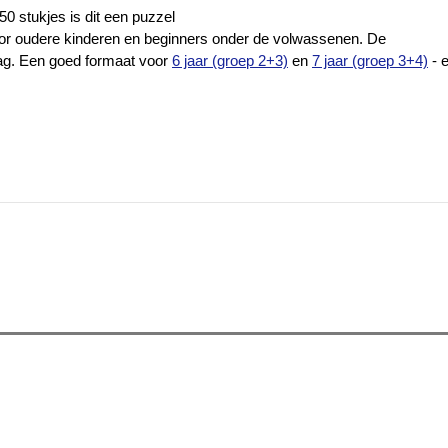
0 stukjes is dit een puzzel
voor oudere kinderen en beginners onder de volwassenen. De
lag. Een goed formaat voor
6 jaar (groep 2+3)
en
7 jaar (groep 3+4)
- e