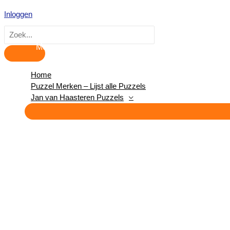
Hoofdmenu
Ga
Inloggen
naar
de
Zoeken
inhoud
naar:
Home
Puzzel Merken – Lijst alle Puzzels
Jan van Haasteren Puzzels