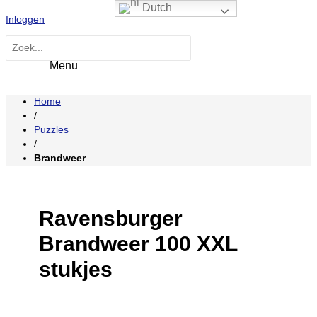
Hoofdmenu
Ga
Dutch
Inloggen
naar
de
Zoeken
inhoud
naar:
Home
/
Puzzles
/
Brandweer
Ravensburger
Brandweer 100 XXL
stukjes