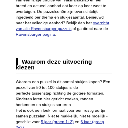
van een lange traditie van vakmanschap en een
breed en actueel aanbod dat keer op keer weet te
overtuigen. De puzzelseriën zijn overzichtelijk
ingedeeld per thema en stukjesaantal. Benieuwd
naar het volledige aanbod? Bekijk dan het
overzicht
van alle Ravensburger puzzels
of ga direct naar de
Ravensburger pagina
.
Waarom deze uitvoering
kiezen
Waarom een puzzel in dit aantal stukjes kopen? Een
puzzel van 50 tot 100 stukjes is de
perfecte tussenstap richting de grotere formaten.
Kinderen leren hier gericht zoeken, randen
herkennen en stukjes sorteren.
Het is ook een leuk formaat voor een rustig uurtje
samen puzzelen. Niet te makkelijk, niet te moeilijk -
geschikt voor
5 jaar (groep 1+2)
en
6 jaar (groep
2+3)
.