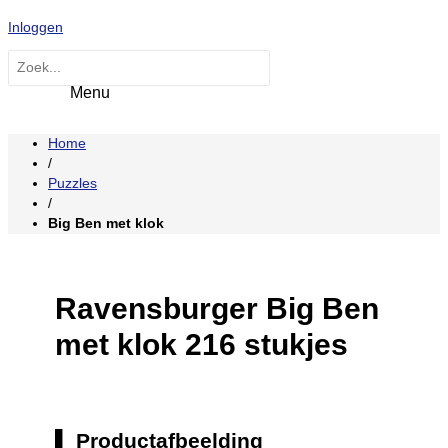
Hoofdmenu
Ga
Inloggen
naar
de
Zoeken
inhoud
naar:
Home
/
Puzzles
/
Big Ben met klok
Ravensburger Big Ben
met klok 216 stukjes
Productafbeelding